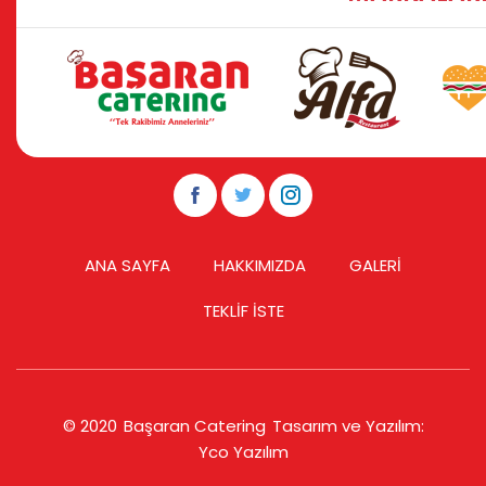
ANA SAYFA
HAKKIMIZDA
GALERİ
TEKLİF İSTE
© 2020
Başaran Catering
Tasarım ve Yazılım:
Yco Yazılım